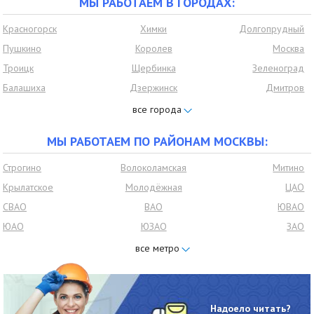
МЫ РАБОТАЕМ В ГОРОДАХ:
Красногорск
Химки
Долгопрудный
Пушкино
Королев
Москва
Троицк
Щербинка
Зеленоград
Балашиха
Дзержинск
Дмитров
Домодедово
Ивантеевка
Дедовск
Нахабино
Видное
Лобня
МЫ РАБОТАЕМ ПО РАЙОНАМ МОСКВЫ:
Лыткарино
Люберцы
Мытищи
Одинцово
Подольск
Раменское
Строгино
Волоколамская
Митино
Реутов
Щёлково
Ленинский район
Крылатское
Молодёжная
ЦАО
мкр Московский
Подмосковье
Развилка
СВАО
ВАО
ЮВАО
Петровское
Томилино
Малаховка
ЮАО
ЮЗАО
ЗАО
Красково
Удельная
Быково
СЗАО
САО
Бутово
Ильинское
Марусино
Сходня
Чертаново
Южное бутово
Северное бутово
центральное
Опалиха
Барвиха
Власиха
Чертаново северное
Чертаново южное
Братеево
Коммунарка
Кожухово
Юбилейный
Надоело читать?