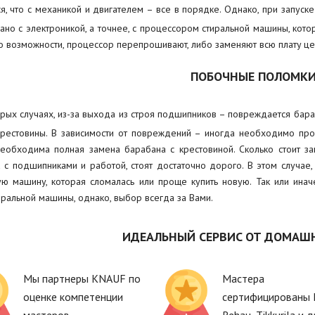
ся, что с механикой и двигателем – все в порядке. Однако, при запуск
зано с электроникой, а точнее, с процессором стиральной машины, кото
по возможности, процессор перепрошивают, либо заменяют всю плату це
ПОБОЧНЫЕ ПОЛОМК
рых случаях, из-за выхода из строя подшипников – повреждается бара
крестовины. В зависимости от повреждений – иногда необходимо про
необходима полная замена барабана с крестовиной. Сколько стоит з
 с подшипниками и работой, стоят достаточно дорого. В этом случае,
ую машину, которая сломалась или проще купить новую. Так или ина
иральной машины, однако, выбор всегда за Вами.
ИДЕАЛЬНЫЙ СЕРВИС ОТ ДОМАШ
Мы партнеры KNAUF по
Мастера
оценке компетенции
сертифицированы 