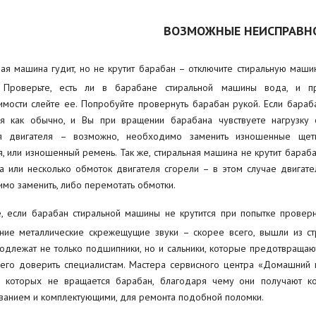
ВОЗМОЖНЫЕ НЕИСПРАВН
ная машина гудит, но не крутит барабан – отключите стиральную маши
. Проверьте, есть ли в барабане стиральной машины вода, и п
мости слейте ее. Попробуйте провернуть барабан рукой. Если бараб
я как обычно, и Вы при вращении барабана чувствуете нагрузку 
я двигателя – возможно, необходимо заменить изношенные щет
я, или изношенный ремень. Так же, стиральная машина не крутит бараба
а или несколько обмоток двигателя сгорели – в этом случае двигате
мо заменить, либо перемотать обмотки.
, если барабан стиральной машины не крутится при попытке проверн
ние металлические скрежещущие звуки – скорее всего, вышли из с
одлежат не только подшипники, но и сальники, которые предотвраща
его доверить специалистам. Мастера сервисного центра «Домашний 
в которых не вращается барабан, благодаря чему они получают к
анием и комплектующими, для ремонта подобной поломки.