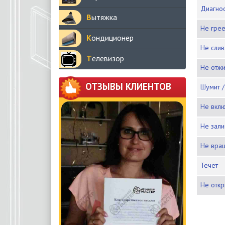
Диагн
Вытяжка
Не гре
Кондиционер
Не сли
Телевизор
Не отж
ОТЗЫВЫ КЛИЕНТОВ
Шумит 
Не вкл
Не зал
Не вра
Течёт
Не отк