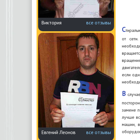
Виктория
все отзывы
С
тираль
от сети
необходи
вращаетс
вращени
двигател
если одн
необходи
В
случае
посторон
замене п
лучше вс
машин, 
оборудов
Евгений Леонов
все отзывы