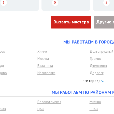
5
5
5
Вызвать мастера
Другие 
МЫ РАБОТАЕМ В ГОРОД
рск
Химки
Долгопрудный
Москва
Троицк
рад
Балашиха
Дзержинск
дово
Ивантеевка
Дедовск
Лобня
Лыткарино
Одинцово
Подольск
МЫ РАБОТАЕМ ПО РАЙОНАМ 
Щёлково
Ленинский рай
овье
Развилка
Петровское
Волоколамская
Митино
ка
Красково
Удельная
ная
ЦАО
СВАО