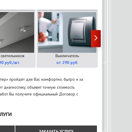
 светильников
Выключатель
Электрообо
90 руб./шт.
от 290 руб.
от 390
ер» пройдёт для Вас комфортно, бытро и за
 диагностику, объявит точную стоимость
 работ Вы получите официальный Договор с
ЛУГИ
ЗАКАЗАТЬ УСЛУГУ