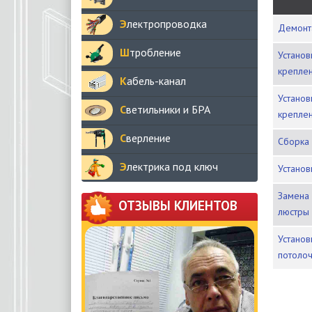
Электропроводка
Демон
Штробление
Установка люстры (на имеющееся
креплен
Кабель-канал
Установка люстры (с установкой
Светильники и БРА
креплен
Сверление
Сборка
Электрика под ключ
Устано
Замена лампы, патрона, мелкий ремонт
ОТЗЫВЫ КЛИЕНТОВ
люстры
Установка люстры с вентилятором
потолоч