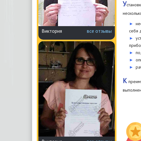
У
станов
нескольк
не
Виктория
все отзывы
себя 
ус
прибо
по
оп
ра
К
преиму
выполнен