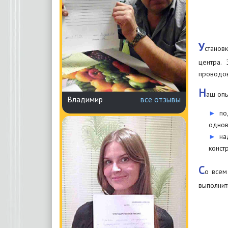
У
станов
центра.
проводов
Н
аш опы
Владимир
все отзывы
по
однов
на
конст
С
о всем
выполнит