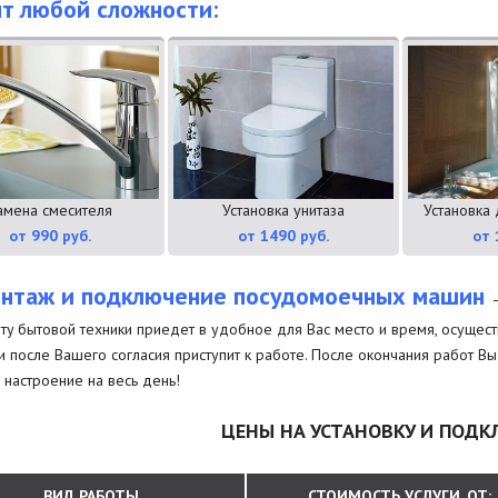
т любой сложности:
амена смесителя
Установка унитаза
Установка
от 990 руб.
от 1490 руб.
от 
нтаж и подключение посудомоечных машин
ту бытовой техники приедет в удобное для Вас место и время, осуществ
и после Вашего согласия приступит к работе. После окончания работ В
настроение на весь день!
ЦЕНЫ НА УСТАНОВКУ И ПОД
ВИД РАБОТЫ
СТОИМОСТЬ УСЛУГИ, ОТ: