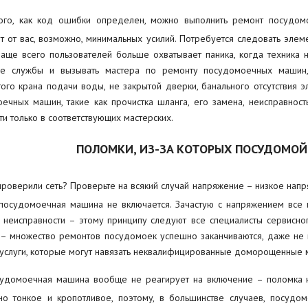
ого, как код ошибки определен, можно выполнить ремонт посудо
т от вас, возможно, минимальных усилий. Потребуется следовать элем
аще всего пользователей больше охватывает паника, когда техника н
ые службы и вызывать мастера по ремонту посудомоечных машин,
ого крана подачи воды, не закрытой дверки, банального отсутствия э
ечных машин, такие как прочистка шланга, его замена, неисправност
ти только в соответствующих мастерских.
ПОЛОМКИ, ИЗ-ЗА КОТОРЫХ ПОСУДОМОЙ
роверили сеть? Проверьте на всякий случай напряжение – низкое напря
посудомоечная машина не включается. Зачастую с напряжением все 
 неисправности – этому принципу следуют все специалисты сервисн
– множество ремонтов посудомоек успешно заканчиваются, даже не н
услуги, которые могут навязать неквалифицированные доморощенные м
судомоечная машина вообще не реагирует на включение – поломка на
но тонкое и кропотливое, поэтому, в большинстве случаев, посуд