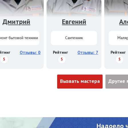
Дмитрий
Евгений
Ал
монт бытовой техники
Сантехник
Маляр
йтинг
Отзывы: 0
Рейтинг
Отзывы: 7
Рейтинг
5
5
5
Вызвать мастера
Другие 
Надоело 