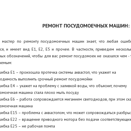
РЕМОНТ ПОСУДОМОЕЧНЫХ МАШИН:
 мастер по ремонту посудомоечных машин знает, что любая ошиб
ся, и имеет вид Е1, Е2, Е5 и прочее. В частности, приведем несколь
ных обозначений, чтобы для вас ремонт посудомоек не оказался чем - 
аемым:
ибка Е1 – произошла протечка системы аквастоп, что укажет на
одимость выполнить срочный ремонт посудомойки
ибка Е4 – укажет на проблему с заливкой воды, что объяснит, почему
омоечная машина стала плохо мыть посуду
ибка Е6 – работа сопровождается миганием светодиодов, при этом ска
омоечная машина
ибка Е15 – проблема с аквастопом, что может сопровождаться разбры
ибка Е22 – вращение приводного мотора без подачи соответствующих
ибка Е25 – не рабочая помпа