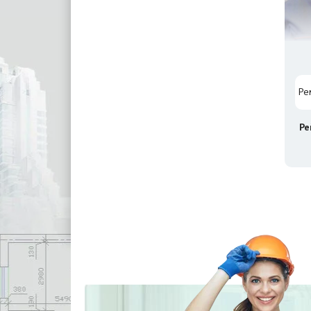
Ре
Ре