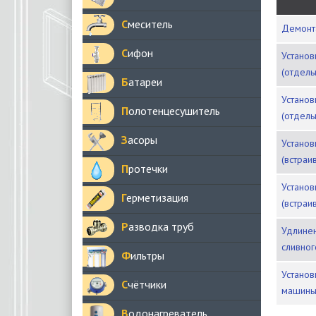
Смеситель
Демон
Сифон
Установка на готовые коммуникации
(отдель
Батареи
Установка с подводкой коммуникаций
Полотенцесушитель
(отдель
Засоры
Установка на готовые коммуникации
(встраи
Протечки
Установка с подводкой коммуникаций
Герметизация
(встраи
Разводка труб
Удлинение шланга, заливного или
сливног
Фильтры
Установка розетки для стиральной
Счётчики
машин
Водонагреватель