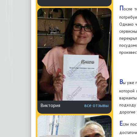
П
осле т
потребуе
Однако ч
сервисн
перекрыт
посудомо
произвес
В
ы уже п
которой 
варианты
подходу 
Виктория
все отзывы
дорогие 
Е
сли по
достаточ