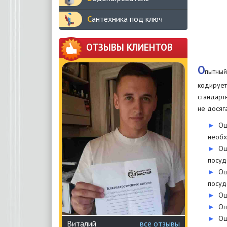
Сантехника под ключ
ОТЗЫВЫ КЛИЕНТОВ
О
пытный
кодирует
стандарт
не досяг
Ош
необх
Ош
посуд
Ош
посуд
Ош
Ош
Ош
Виталий
все отзывы