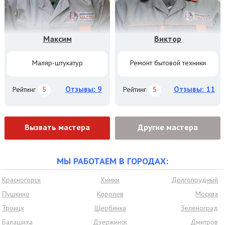
Максим
Виктор
Маляр-штукатур
Ремонт бытовой техники
Отзывы: 9
Отзывы: 11
Рейтинг
5
Рейтинг
5
Вызвать мастера
Другие мастера
МЫ РАБОТАЕМ В ГОРОДАХ:
Красногорск
Химки
Долгопрудный
Пушкино
Королев
Москва
Троицк
Щербинка
Зеленоград
Балашиха
Дзержинск
Дмитров