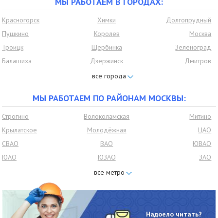
МЫ РАБОТАЕМ В ГОРОДАХ:
Красногорск
Химки
Долгопрудный
Пушкино
Королев
Москва
Троицк
Щербинка
Зеленоград
Балашиха
Дзержинск
Дмитров
Домодедово
Ивантеевка
Дедовск
Нахабино
Видное
Лобня
МЫ РАБОТАЕМ ПО РАЙОНАМ МОСКВЫ:
Лыткарино
Люберцы
Мытищи
Одинцово
Подольск
Раменское
Строгино
Волоколамская
Митино
Реутов
Щёлково
Ленинский район
Крылатское
Молодёжная
ЦАО
мкр Московский
Подмосковье
Развилка
СВАО
ВАО
ЮВАО
Петровское
Томилино
Малаховка
ЮАО
ЮЗАО
ЗАО
Красково
Удельная
Быково
СЗАО
САО
Бутово
Ильинское
Марусино
Сходня
Чертаново
Южное бутово
Северное бутово
центральное
Опалиха
Барвиха
Власиха
Чертаново северное
Чертаново южное
Братеево
Коммунарка
Кожухово
Юбилейный
Надоело читать?