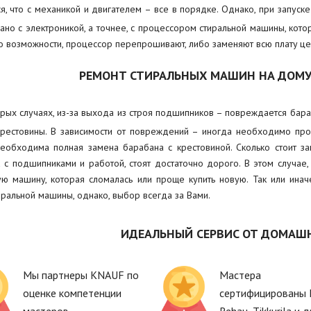
ся, что с механикой и двигателем – все в порядке. Однако, при запуск
зано с электроникой, а точнее, с процессором стиральной машины, кото
по возможности, процессор перепрошивают, либо заменяют всю плату це
РЕМОНТ СТИРАЛЬНЫХ МАШИН НА ДОМУ
рых случаях, из-за выхода из строя подшипников – повреждается бара
крестовины. В зависимости от повреждений – иногда необходимо про
необходима полная замена барабана с крестовиной. Сколько стоит з
 с подшипниками и работой, стоят достаточно дорого. В этом случае,
ую машину, которая сломалась или проще купить новую. Так или ина
иральной машины, однако, выбор всегда за Вами.
ИДЕАЛЬНЫЙ СЕРВИС ОТ ДОМАШ
Мы партнеры KNAUF по
Мастера
оценке компетенции
сертифицированы 