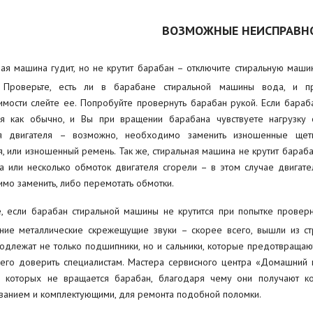
ВОЗМОЖНЫЕ НЕИСПРАВН
ная машина гудит, но не крутит барабан – отключите стиральную маши
. Проверьте, есть ли в барабане стиральной машины вода, и п
мости слейте ее. Попробуйте провернуть барабан рукой. Если бараб
я как обычно, и Вы при вращении барабана чувствуете нагрузку 
я двигателя – возможно, необходимо заменить изношенные щет
я, или изношенный ремень. Так же, стиральная машина не крутит бараба
а или несколько обмоток двигателя сгорели – в этом случае двигате
мо заменить, либо перемотать обмотки.
, если барабан стиральной машины не крутится при попытке проверн
ние металлические скрежещущие звуки – скорее всего, вышли из с
одлежат не только подшипники, но и сальники, которые предотвраща
его доверить специалистам. Мастера сервисного центра «Домашний 
в которых не вращается барабан, благодаря чему они получают к
анием и комплектующими, для ремонта подобной поломки.