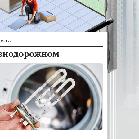
ожный
езнодорожном