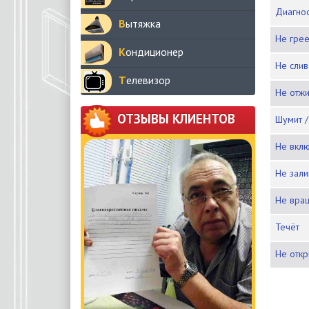
Диагн
Вытяжка
Не гре
Кондиционер
Не сли
Телевизор
Не отж
ОТЗЫВЫ КЛИЕНТОВ
Шумит 
Не вкл
Не зал
Не вра
Течёт
Не отк