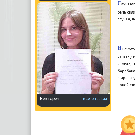
С
лучает
быть свя
случае, 
В
некото
на валу 
иногда, 
барабана
стиральн
новой ст
Виктория
все отзывы