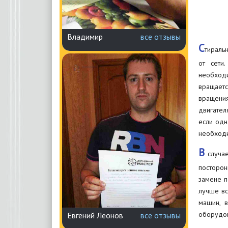
Владимир
все отзывы
С
тираль
от сети
необходи
вращаетс
вращени
двигател
если одн
необходи
В
случае
посторон
замене п
лучше вс
машин, 
оборудов
Евгений Леонов
все отзывы