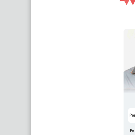
Ре
Ре