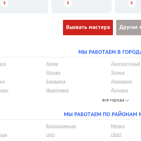
5
5
5
Вызвать мастера
Другие 
МЫ РАБОТАЕМ В ГОРОД
рск
Химки
Долгопрудный
Москва
Троицк
рад
Балашиха
Дзержинск
дово
Ивантеевка
Дедовск
Лобня
Лыткарино
Одинцово
Подольск
МЫ РАБОТАЕМ ПО РАЙОНАМ 
Щёлково
Ленинский рай
овье
Развилка
Петровское
Волоколамская
Митино
ка
Красково
Удельная
ная
ЦАО
СВАО