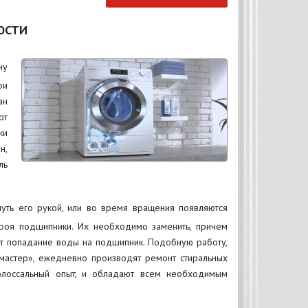
ОСТИ
ну
ри
ан
от
ки
н,
ль
уть его рукой, или во время вращения появляются
троя подшипники. Их необходимо заменить, причем
ют попадание воды на подшипник. Подобную работу,
мастер», ежедневно производят ремонт стиральных
олоссальный опыт, и обладают всем необходимым