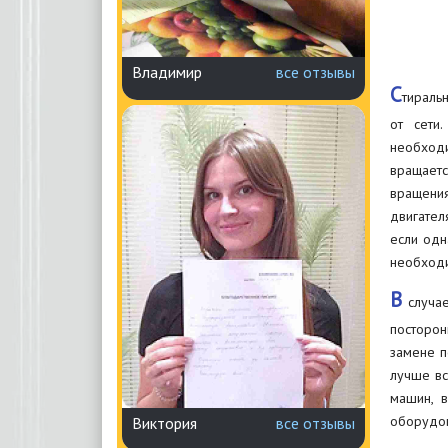
Владимир
все отзывы
С
тираль
от сети
необходи
вращаетс
вращени
двигател
если одн
необходи
В
случае
посторон
замене п
лучше вс
машин, 
оборудов
Виктория
все отзывы