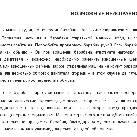
ВОЗМОЖНЫЕ НЕИСПРАВН
ная машина гудит, но не крутит барабан – отключите стиральную маши
. Проверьте, есть ли в барабане стиральной машины вода, и п
мости слейте ее. Попробуйте провернуть барабан рукой. Если бараб
я как обычно, и Вы при вращении барабана чувствуете нагрузку 
я двигателя – возможно, необходимо заменить изношенные щет
я, или изношенный ремень. Так же, стиральная машина не крутит бараба
а или несколько обмоток двигателя сгорели – в этом случае двигате
мо заменить, либо перемотать обмотки.
, если барабан стиральной машины не крутится при попытке проверн
ние металлические скрежещущие звуки – скорее всего, вышли из с
одлежат не только подшипники, но и сальники, которые предотвраща
его доверить специалистам. Мастера сервисного центра «Домашний 
в которых не вращается барабан, благодаря чему они получают к
анием и комплектующими, для ремонта подобной поломки.