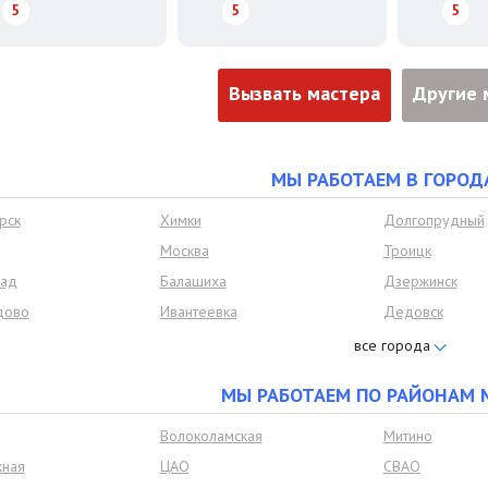
5
5
5
Вызвать мастера
Другие 
МЫ РАБОТАЕМ В ГОРОД
рск
Химки
Долгопрудный
Москва
Троицк
рад
Балашиха
Дзержинск
дово
Ивантеевка
Дедовск
Лобня
Лыткарино
Одинцово
Подольск
МЫ РАБОТАЕМ ПО РАЙОНАМ 
Щёлково
Ленинский рай
овье
Развилка
Петровское
Волоколамская
Митино
ка
Красково
Удельная
ная
ЦАО
СВАО