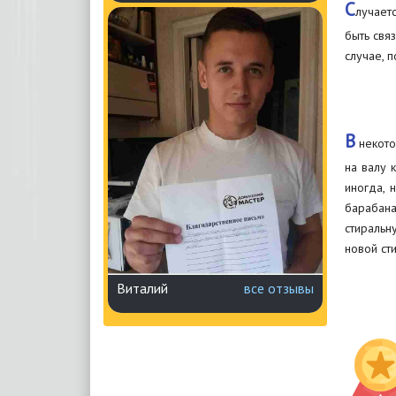
С
лучает
быть свя
случае, 
В
некото
на валу 
иногда, 
барабана
стиральн
новой ст
Виталий
все отзывы