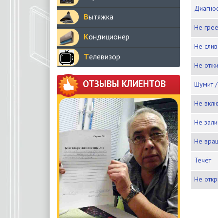
Диагн
Вытяжка
Не гре
Кондиционер
Не сли
Телевизор
Не отж
ОТЗЫВЫ КЛИЕНТОВ
Шумит 
Не вкл
Не зал
Не вра
Течёт
Не отк