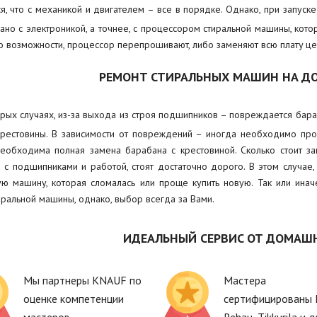
ся, что с механикой и двигателем – все в порядке. Однако, при запуск
зано с электроникой, а точнее, с процессором стиральной машины, кото
по возможности, процессор перепрошивают, либо заменяют всю плату це
РЕМОНТ СТИРАЛЬНЫХ МАШИН НА ДО
рых случаях, из-за выхода из строя подшипников – повреждается бара
крестовины. В зависимости от повреждений – иногда необходимо про
необходима полная замена барабана с крестовиной. Сколько стоит з
 с подшипниками и работой, стоят достаточно дорого. В этом случае,
ую машину, которая сломалась или проще купить новую. Так или ина
иральной машины, однако, выбор всегда за Вами.
ИДЕАЛЬНЫЙ СЕРВИС ОТ ДОМАШ
Мы партнеры KNAUF по
Мастера
оценке компетенции
сертифицированы 