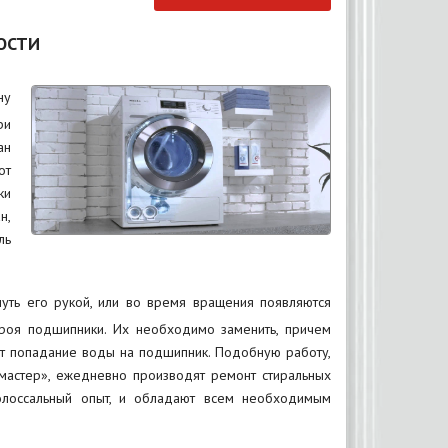
ОСТИ
ну
ри
ан
от
ки
н,
ль
уть его рукой, или во время вращения появляются
троя подшипники. Их необходимо заменить, причем
ют попадание воды на подшипник. Подобную работу,
мастер», ежедневно производят ремонт стиральных
олоссальный опыт, и обладают всем необходимым