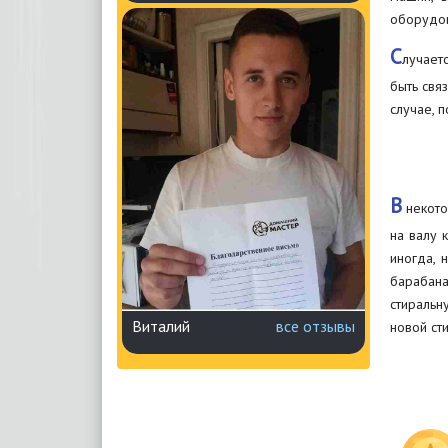
оборудов
С
лучает
быть свя
случае, 
В
некото
на валу 
иногда, 
барабана
стиральн
Виталий
все отзывы
новой ст