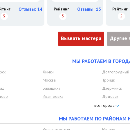
йтинг
Отзывы: 14
Рейтинг
Отзывы: 15
Рейтинг
5
5
5
Вызвать мастера
Другие 
МЫ РАБОТАЕМ В ГОРОД
рск
Химки
Долгопрудный
Москва
Троицк
рад
Балашиха
Дзержинск
дово
Ивантеевка
Дедовск
Лобня
Лыткарино
Одинцово
Подольск
МЫ РАБОТАЕМ ПО РАЙОНАМ 
Щёлково
Ленинский рай
овье
Развилка
Петровское
Волоколамская
Митино