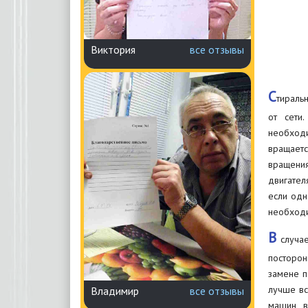
Виктория
все отзывы
С
тираль
от сети
необходи
вращаетс
вращени
двигател
если одн
необходи
В
случае
посторон
замене п
лучше вс
Владимир
все отзывы
машин, 