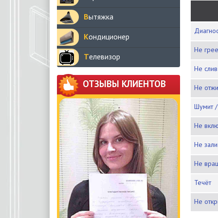
Вытяжка
Диагн
Кондиционер
Не гре
Телевизор
Не сли
ОТЗЫВЫ КЛИЕНТОВ
Не отж
Шумит 
Не вкл
Не зал
Не вра
Течёт
Не отк