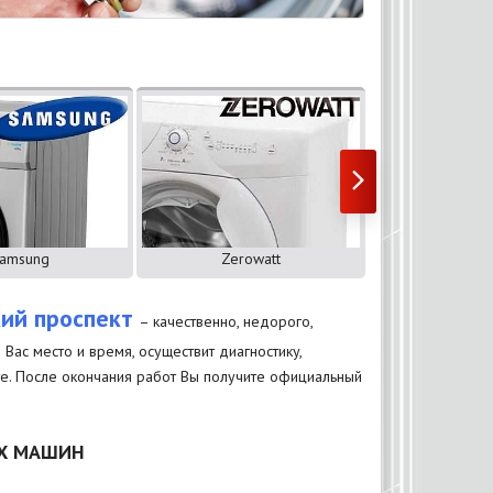
amsung
Zerowatt
ZANU
кий проспект
– качественно, недорого,
ас место и время, осуществит диагностику,
оте. После окончания работ Вы получите официальный
ЫХ МАШИН