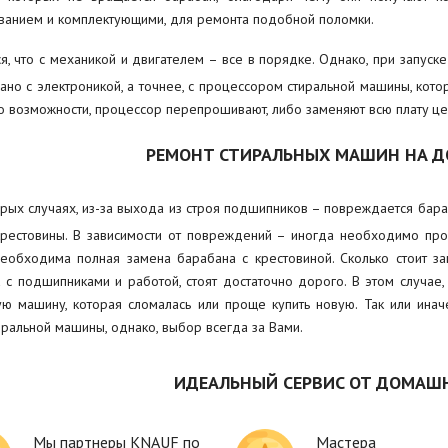
анием и комплектующими, для ремонта подобной поломки.
ся, что с механикой и двигателем – все в порядке. Однако, при запуск
зано с электроникой, а точнее, с процессором стиральной машины, кото
по возможности, процессор перепрошивают, либо заменяют всю плату це
РЕМОНТ СТИРАЛЬНЫХ МАШИН НА Д
рых случаях, из-за выхода из строя подшипников – повреждается бара
крестовины. В зависимости от повреждений – иногда необходимо про
необходима полная замена барабана с крестовиной. Сколько стоит з
 с подшипниками и работой, стоят достаточно дорого. В этом случае,
ую машину, которая сломалась или проще купить новую. Так или ина
иральной машины, однако, выбор всегда за Вами.
ИДЕАЛЬНЫЙ СЕРВИС ОТ ДОМАШ
Мы партнеры KNAUF по
Мастера