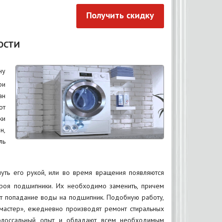
Получить скидку
ОСТИ
ну
ри
ан
от
ки
н,
ль
уть его рукой, или во время вращения появляются
троя подшипники. Их необходимо заменить, причем
ют попадание воды на подшипник. Подобную работу,
мастер», ежедневно производят ремонт стиральных
олоссальный опыт, и обладают всем необходимым