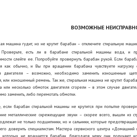
ВОЗМОЖНЫЕ НЕИСПРАВН
ная машина гудит, но не крутит барабан – отключите стиральную маши
. Проверьте, есть ли в барабане стиральной машины вода, и п
мости слейте ее. Попробуйте провернуть барабан рукой. Если бараб
я как обычно, и Вы при вращении барабана чувствуете нагрузку 
я двигателя – возможно, необходимо заменить изношенные щет
я, или изношенный ремень. Так же, стиральная машина не крутит бараба
а или несколько обмоток двигателя сгорели – в этом случае двигате
мо заменить, либо перемотать обмотки.
, если барабан стиральной машины не крутится при попытке проверн
ние металлические скрежещущие звуки – скорее всего, вышли из с
одлежат не только подшипники, но и сальники, которые предотвраща
его доверить специалистам. Мастера сервисного центра «Домашний 
в которых не вращается барабан, благодаря чему они получают к