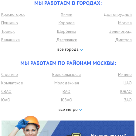
МЫ РАБОТАЕМ В ГОРОДАХ:
Красногорск
Химки
Долгопрудный
Пушкино
Королев
Москва
Троицк
Щербинка
Зеленоград
Балашиха
Дзержинск
Дмитров
Домодедово
Ивантеевка
Дедовск
Нахабино
Видное
Лобня
МЫ РАБОТАЕМ ПО РАЙОНАМ МОСКВЫ:
Лыткарино
Люберцы
Мытищи
Одинцово
Подольск
Раменское
Строгино
Волоколамская
Митино
Реутов
Щёлково
Ленинский район
Крылатское
Молодёжная
ЦАО
мкр Московский
Подмосковье
Развилка
СВАО
ВАО
ЮВАО
Петровское
Томилино
Малаховка
ЮАО
ЮЗАО
ЗАО
Красково
Удельная
Быково
СЗАО
САО
Бутово
Ильинское
Марусино
Сходня
Чертаново
Южное бутово
Северное бутово
центральное
Опалиха
Барвиха
Власиха
Чертаново северное
Чертаново южное
Братеево
Коммунарка
Кожухово
Юбилейный
Надоело читать?