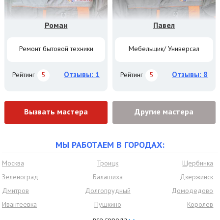
Роман
Павел
Ремонт бытовой техники
Мебельщик/ Универсал
Отзывы: 1
Отзывы: 8
Рейтинг
5
Рейтинг
5
Вызвать мастера
Другие мастера
МЫ РАБОТАЕМ В ГОРОДАХ:
Москва
Троицк
Щербинка
Зеленоград
Балашиха
Дзержинск
Дмитров
Долгопрудный
Домодедово
Ивантеевка
Пушкино
Королев
Красногорск
Нахабино
Видное