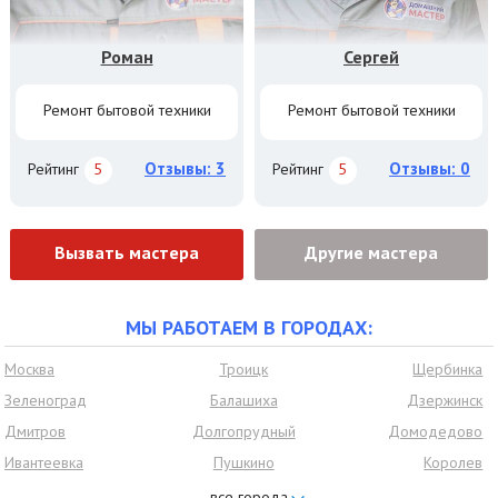
Роман
Сергей
Ремонт бытовой техники
Ремонт бытовой техники
Отзывы: 3
Отзывы: 0
Рейтинг
5
Рейтинг
5
Вызвать мастера
Другие мастера
МЫ РАБОТАЕМ В ГОРОДАХ:
Москва
Троицк
Щербинка
Зеленоград
Балашиха
Дзержинск
Дмитров
Долгопрудный
Домодедово
Ивантеевка
Пушкино
Королев
Красногорск
Нахабино
Видное