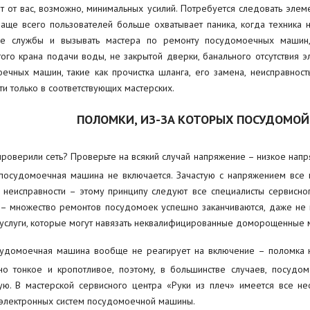
т от вас, возможно, минимальных усилий. Потребуется следовать элем
аще всего пользователей больше охватывает паника, когда техника н
ые службы и вызывать мастера по ремонту посудомоечных машин,
ого крана подачи воды, не закрытой дверки, банального отсутствия э
ечных машин, такие как прочистка шланга, его замена, неисправност
ти только в соответствующих мастерских.
ПОЛОМКИ, ИЗ-ЗА КОТОРЫХ ПОСУДОМОЙ
роверили сеть? Проверьте на всякий случай напряжение – низкое напря
посудомоечная машина не включается. Зачастую с напряжением все 
 неисправности – этому принципу следуют все специалисты сервисн
– множество ремонтов посудомоек успешно заканчиваются, даже не н
услуги, которые могут навязать неквалифицированные доморощенные м
судомоечная машина вообще не реагирует на включение – поломка на
но тонкое и кропотливое, поэтому, в большинстве случаев, посуд
ую. В мастерской сервисного центра «Руки из плеч» имеется все 
электронных систем посудомоечной машины.