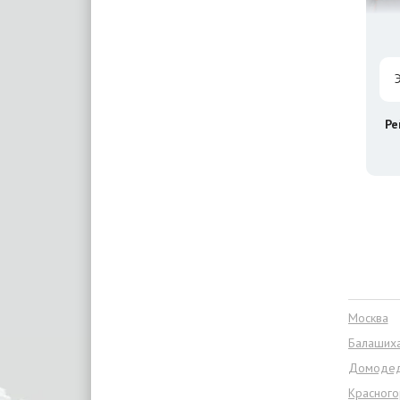
Ре
Москва
Балаших
Домоде
Красного