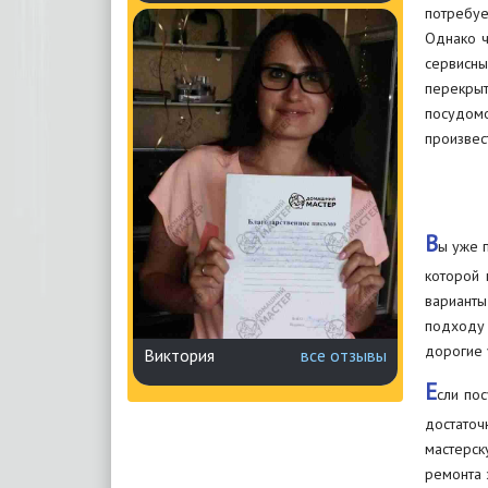
потребуе
Однако ч
сервисн
перекрыт
посудомо
произвес
В
ы уже п
которой 
варианты
подходу 
дорогие 
Виктория
все отзывы
Е
сли по
достаточ
мастерск
ремонта 