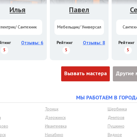
Илья
Павел
С
Электрик/ Сантехник
Мебельщик/ Универсал
Сантехн
йтинг
Отзывы: 6
Рейтинг
Отзывы: 8
Рейтинг
5
5
5
Вызвать мастера
Другие 
МЫ РАБОТАЕМ В ГОРОД
Троицк
Щербинка
а
Дзержинск
Дмитров
дово
Ивантеевка
Пушкино
рск
Нахабино
Видное