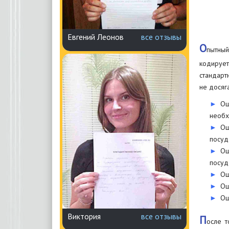
Евгений Леонов
все отзывы
О
пытный
кодирует
стандарт
не досяг
Ош
необх
Ош
посуд
Ош
посуд
Ош
Ош
Ош
Виктория
все отзывы
П
осле т