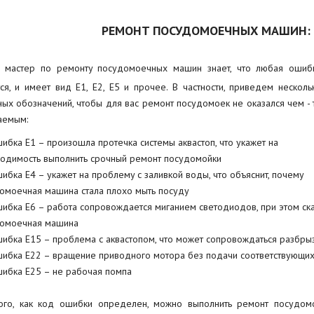
РЕМОНТ ПОСУДОМОЕЧНЫХ МАШИН:
 мастер по ремонту посудомоечных машин знает, что любая ошиб
ся, и имеет вид Е1, Е2, Е5 и прочее. В частности, приведем несколь
ных обозначений, чтобы для вас ремонт посудомоек не оказался чем - 
аемым:
ибка Е1 – произошла протечка системы аквастоп, что укажет на
одимость выполнить срочный ремонт посудомойки
ибка Е4 – укажет на проблему с заливкой воды, что объяснит, почему
омоечная машина стала плохо мыть посуду
ибка Е6 – работа сопровождается миганием светодиодов, при этом ска
омоечная машина
ибка Е15 – проблема с аквастопом, что может сопровождаться разбры
ибка Е22 – вращение приводного мотора без подачи соответствующих
ибка Е25 – не рабочая помпа
ого, как код ошибки определен, можно выполнить ремонт посудо