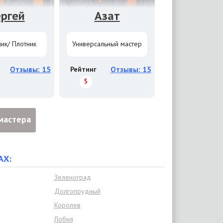
ергей
Азат
ик/ Плотник
Универсальный мастер
Отзывы: 15
Рейтинг
Отзывы: 15
5
мастера
АХ:
Зеленоград
Долгопрудный
Королев
Лобня