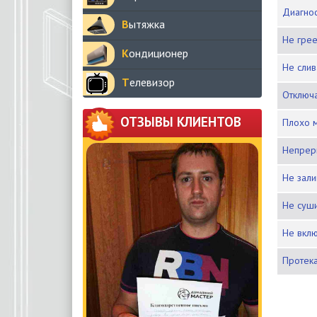
Диагн
Вытяжка
Не гре
Кондиционер
Не сли
Телевизор
Отключ
ОТЗЫВЫ КЛИЕНТОВ
Плохо 
Непре
Не зал
Не суш
Не вкл
Протек