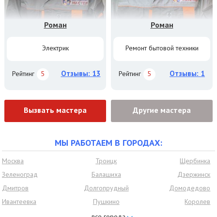
Роман
Роман
Электрик
Ремонт бытовой техники
Отзывы: 13
Отзывы: 1
Рейтинг
5
Рейтинг
5
Вызвать мастера
Другие мастера
МЫ РАБОТАЕМ В ГОРОДАХ:
Москва
Троицк
Щербинка
Зеленоград
Балашиха
Дзержинск
Дмитров
Долгопрудный
Домодедово
Ивантеевка
Пушкино
Королев
Красногорск
Нахабино
Видное