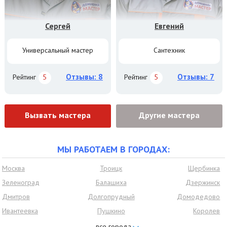
Сергей
Евгений
Универсальный мастер
Сантехник
Отзывы: 8
Отзывы: 7
Рейтинг
5
Рейтинг
5
Вызвать мастера
Другие мастера
МЫ РАБОТАЕМ В ГОРОДАХ:
Москва
Троицк
Щербинка
Зеленоград
Балашиха
Дзержинск
Дмитров
Долгопрудный
Домодедово
Ивантеевка
Пушкино
Королев
Красногорск
Нахабино
Видное