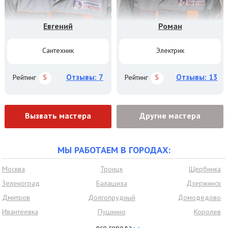
Евгений
Роман
Сантехник
Электрик
Отзывы: 7
Отзывы: 13
Рейтинг
5
Рейтинг
5
Вызвать мастера
Другие мастера
МЫ РАБОТАЕМ В ГОРОДАХ:
Москва
Троицк
Щербинка
Зеленоград
Балашиха
Дзержинск
Дмитров
Долгопрудный
Домодедово
Ивантеевка
Пушкино
Королев
Красногорск
Нахабино
Видное