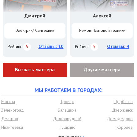
Дмитрий
Алексей
Электрик/ Сантехник
Ремонт бытовой техники
Отзывы: 10
Отзывы: 4
Рейтинг
5
Рейтинг
5
Вызвать мастера
Другие мастера
МЫ РАБОТАЕМ В ГОРОДАХ:
Москва
Троицк
Щербинка
Зеленоград
Балашиха
Дзержинск
Дмитров
Долгопрудный
Домодедово
Ивантеевка
Пушкино
Королев
Красногорск
Нахабино
Видное