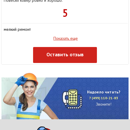
Повесил ковер ровно и хорошо.
5
мелкий ремонт
Оставить отзыв
Денис
Надоело читать?
20 Августа 2018
7 (499) 110-21-83
Звоните!
Благодарю мастера Олега за качественную работу , за хорошее
обслуживание и быстроту действий.