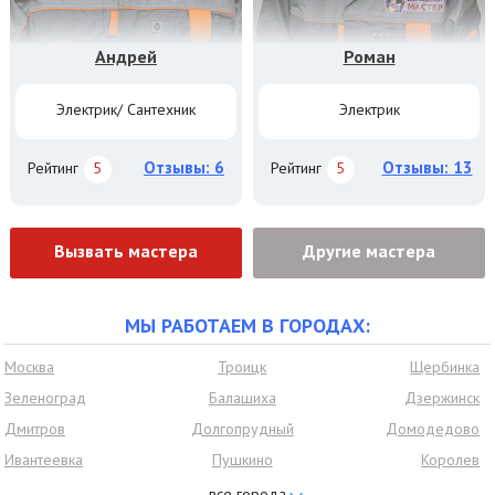
Андрей
Роман
Электрик/ Сантехник
Электрик
Отзывы: 6
Отзывы: 13
Рейтинг
5
Рейтинг
5
Вызвать мастера
Другие мастера
МЫ РАБОТАЕМ В ГОРОДАХ:
Москва
Троицк
Щербинка
Зеленоград
Балашиха
Дзержинск
Дмитров
Долгопрудный
Домодедово
Ивантеевка
Пушкино
Королев
Красногорск
Нахабино
Видное