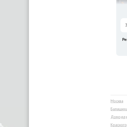
Ре
Москва
Балаших
Домоде
Красного