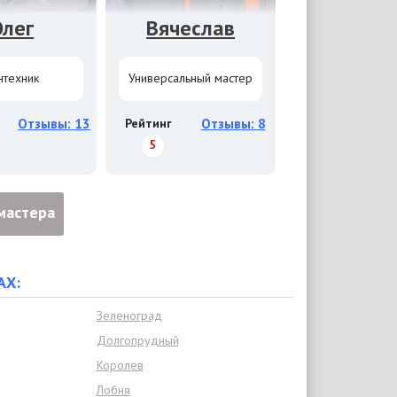
Олег
Вячеслав
нтехник
Универсальный мастер
Отзывы: 13
Рейтинг
Отзывы: 8
5
мастера
АХ:
Зеленоград
Долгопрудный
Королев
Лобня