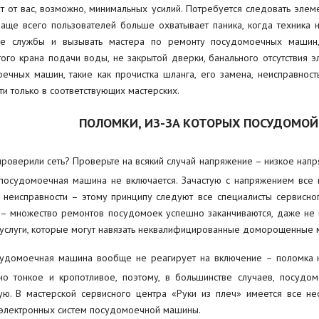
т от вас, возможно, минимальных усилий. Потребуется следовать элем
аще всего пользователей больше охватывает паника, когда техника н
ые службы и вызывать мастера по ремонту посудомоечных машин,
ого крана подачи воды, не закрытой дверки, банального отсутствия э
ечных машин, такие как прочистка шланга, его замена, неисправност
ти только в соответствующих мастерских.
ПОЛОМКИ, ИЗ-ЗА КОТОРЫХ ПОСУДОМОЙ
роверили сеть? Проверьте на всякий случай напряжение – низкое напря
посудомоечная машина не включается. Зачастую с напряжением все 
 неисправности – этому принципу следуют все специалисты сервисн
– множество ремонтов посудомоек успешно заканчиваются, даже не н
услуги, которые могут навязать неквалифицированные доморощенные м
судомоечная машина вообще не реагирует на включение – поломка на
но тонкое и кропотливое, поэтому, в большинстве случаев, посуд
ую. В мастерской сервисного центра «Руки из плеч» имеется все 
электронных систем посудомоечной машины.