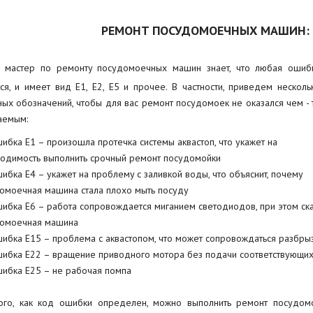
РЕМОНТ ПОСУДОМОЕЧНЫХ МАШИН:
 мастер по ремонту посудомоечных машин знает, что любая ошиб
ся, и имеет вид Е1, Е2, Е5 и прочее. В частности, приведем несколь
ных обозначений, чтобы для вас ремонт посудомоек не оказался чем - 
аемым:
ибка Е1 – произошла протечка системы аквастоп, что укажет на
одимость выполнить срочный ремонт посудомойки
ибка Е4 – укажет на проблему с заливкой воды, что объяснит, почему
омоечная машина стала плохо мыть посуду
ибка Е6 – работа сопровождается миганием светодиодов, при этом ска
омоечная машина
ибка Е15 – проблема с аквастопом, что может сопровождаться разбры
ибка Е22 – вращение приводного мотора без подачи соответствующих
ибка Е25 – не рабочая помпа
ого, как код ошибки определен, можно выполнить ремонт посудо