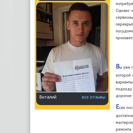
потребуе
Однако ч
сервисн
перекрыт
посудомо
произвес
В
ы уже п
которой 
варианты
подходу 
дорогие 
Виталий
все отзывы
Е
сли по
достаточ
мастерск
ремонта 