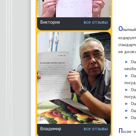
Виктория
все отзывы
О
пытный
кодирует
стандарт
не досяг
Ош
необх
Ош
посуд
Ош
посуд
Ош
Ош
Ош
Владимир
все отзывы
П
осле т