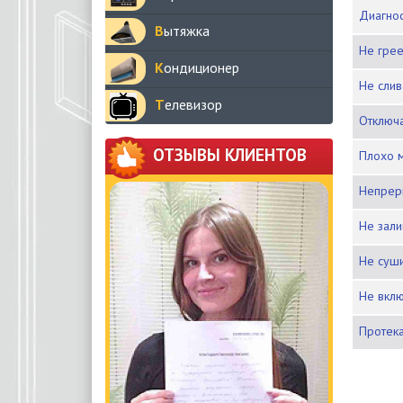
Диагн
Вытяжка
Не гре
Кондиционер
Не сли
Телевизор
Отключ
ОТЗЫВЫ КЛИЕНТОВ
Плохо 
Непре
Не зал
Не суш
Не вкл
Протек