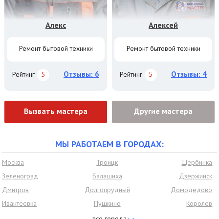
Алекс
Алексей
Ремонт бытовой техники
Ремонт бытовой техники
Отзывы: 6
Отзывы: 4
Рейтинг
5
Рейтинг
5
Вызвать мастера
Другие мастера
МЫ РАБОТАЕМ В ГОРОДАХ:
Москва
Троицк
Щербинка
Зеленоград
Балашиха
Дзержинск
Дмитров
Долгопрудный
Домодедово
Ивантеевка
Пушкино
Королев
Красногорск
Нахабино
Видное