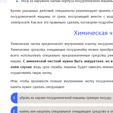
Уход за наружной частью корпуса посудомоечной машины
Кроме указанных действий, специалисты рекомендуют принять 
посудомоечной машины от грязи, поступающей вместе с во
электросети. Как все это правильно сделать, поговорим подробн
Химическая ч
Химическая чистка предполагает внутреннюю очистку посудом
Химические средства, очищающие посудомойку можно приобрес
всего использовать специально предназначенные средства, 
машин.
С химической чисткой нужно быть аккуратнее, но в
коем случае
, ведь срок службы машины будет зависеть именно
осуществлять такую чистку.
Итак, чтобы произвести полную внутреннюю чистку посудомое
налета нужно сделать следующее:
убрать из корзин посудомоечной машины грязную посуду;
налить или насыпать специальное очищающее средство в о